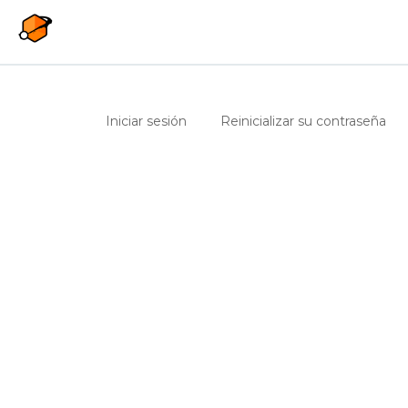
Pasar al contenido principal
Solapas principales
(solapa activa)
Iniciar sesión
Reinicializar su contraseña