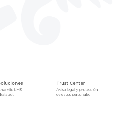
Foote
Soluciones
Trust Center
Chamilo LMS
Aviso legal y protección
kalatest
de datos personales