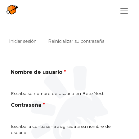
Pasar al contenido principal
Solapas principales
(solapa activa)
Iniciar sesión
Reinicializar su contraseña
Nombre de usuario
Escriba su nombre de usuario en BeezNest.
Contraseña
Escriba la contraseña asignada a su nombre de
usuario.