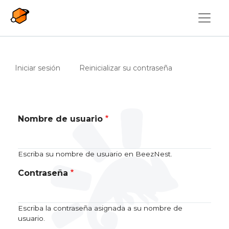
Pasar al contenido principal
Solapas principales
(solapa activa)
Iniciar sesión
Reinicializar su contraseña
Nombre de usuario
Escriba su nombre de usuario en BeezNest.
Contraseña
Escriba la contraseña asignada a su nombre de
usuario.