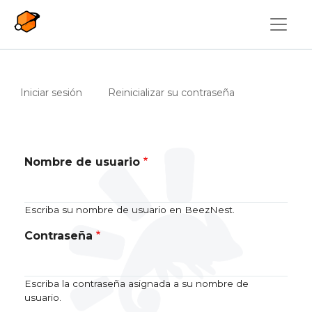
Pasar al contenido principal
Solapas principales
(solapa activa)
Iniciar sesión
Reinicializar su contraseña
Nombre de usuario
Escriba su nombre de usuario en BeezNest.
Contraseña
Escriba la contraseña asignada a su nombre de
usuario.