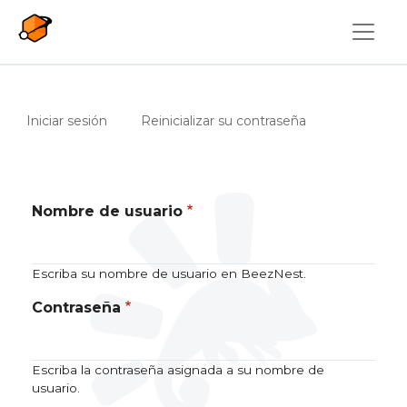
Pasar al contenido principal
Solapas principales
(solapa activa)
Iniciar sesión
Reinicializar su contraseña
Nombre de usuario
Escriba su nombre de usuario en BeezNest.
Contraseña
Escriba la contraseña asignada a su nombre de
usuario.