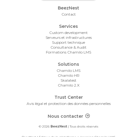
Footer Menu
BeezNest
Contact
Services
Custom development
Serveurs et infrastructures
Support technique
Consultance & Audit
Formations Chamilo LMS
Solutions
Chamilo LMS
Chamilo HR
Skalatest
Chamilo 2.X
Trust Center
Avis légal et protection des données personnelles
Footer Contact
Nous contacter
© 2026
BeezNest
| Tous droits réservés