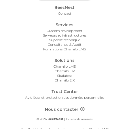
Footer Menu
BeezNest
Contact
Services
Custom development
Serveurs et infrastructures
Support technique
Consultance & Audit
Formations Chamilo LMS
Solutions
Chamilo LMS
Chamilo HR
Skalatest
Chamilo 2.X
Trust Center
Avis légal et protection des données personnelles
Footer Contact
Nous contacter
© 2026
BeezNest
| Tous droits réservés