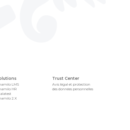
Foote
olutions
Trust Center
hamilo LMS
Avis légal et protection
hamilo HR
des données personnelles
alatest
amilo 2.X