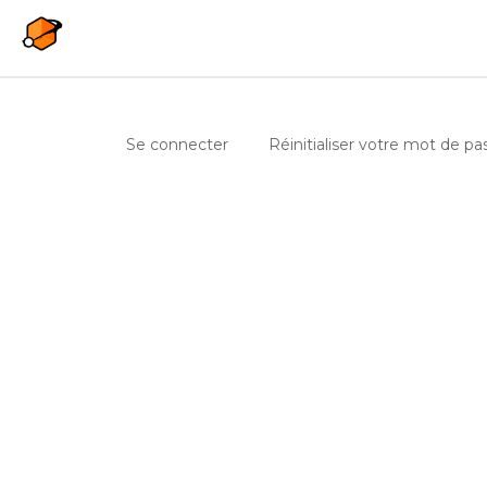
Aller au contenu principal
Onglets principaux
(onglet actif)
Se connecter
Réinitialiser votre mot de pa