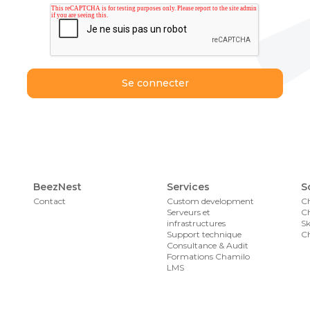
BeezNest
Services
S
Contact
Custom development
C
Serveurs et
C
infrastructures
Sk
Support technique
Ch
Consultance & Audit
Formations Chamilo
LMS