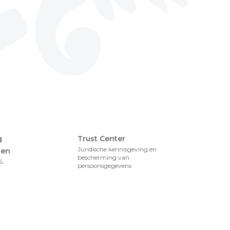
Foote
g
Trust Center
Juridische kennisgeving en
gen
bescherming van
S
persoonsgegevens