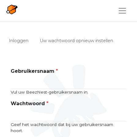
Overslaan en naar de inhoud gaan
Primaire tabs
(actieve tabblad)
Inloggen
Uw wachtwoord opnieuw instellen
Gebruikersnaam
Vul uw BeezNest-gebruikersnaam in.
Wachtwoord
Geef het wachtwoord dat bij uw gebruikersnaam
hoort.