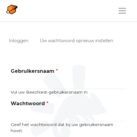
Overslaan en naar de inhoud gaan
Primaire tabs
(actieve tabblad)
Inloggen
Uw wachtwoord opnieuw instellen
Gebruikersnaam
Vul uw BeezNest-gebruikersnaam in.
Wachtwoord
Geef het wachtwoord dat bij uw gebruikersnaam
hoort.