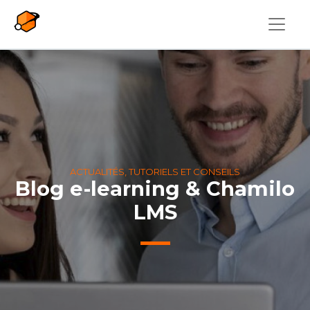
Aller au contenu principal
ACTUALITÉS, TUTORIELS ET CONSEILS
Blog e-learning & Chamilo
LMS