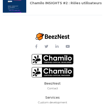
Chamilo INSIGHTS #2 : Rôles utilisateurs
Footer Menu
BeezNest
Contact
Services
Custom development