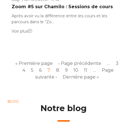
Zoom #5 sur Chamilo : Sessions de cours
Après avoir vu la différence entre les cours et les
parcours dans le “Zo…
Voir plus
Pagination
Première page
Page précédente
Pag
P
« Première page
‹ Page précédente
…
3
Page
Page
Page courante
Page
Page
Page
Page
Page suiva
4
5
6
7
8
9
10
11
…
Page
Dernière page
suivante ›
Dernière page »
BLOG
Notre blog