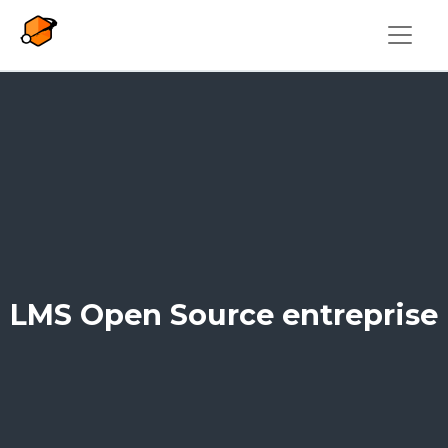
Aller au contenu principal
LMS Open Source entreprise