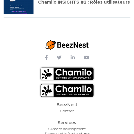
Chamilo INSIGHTS #2 : Rôles utilisateurs
Footer Menu
BeezNest
Contact
Services
Custom development
Serveurs et infrastructures