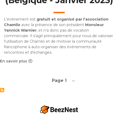
(Belgique - Janvier 2023)
L’événement est
gratuit et organisé par l’association
Chamilo
avec la présence de son président
Monsieur
Yannick Warnier
, et n’a donc pas de vocation
commerciale. Il s’agit principalement pour nous de valoriser
l’utilisation de Chamilo et de motiver la communauté
francophone à auto-organiser des événements de
rencontres et d'échanges.
En savoir plus
sur ChamiloCamp à Namur (Belgique - Janvier 2023)
Pagination
Page suivante
Page 1
››