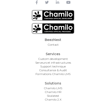
Footer Menu
BeezNest
Contact
Services
Custom development
Serveurs et infrastructures
Support technique
Consultance & Audit
Formations Chamilo LMS
Solutions
Chamilo LMS
Chamilo HR
Skalatest
Chamilo 2.X