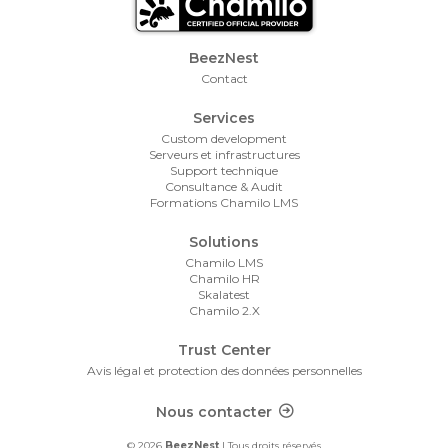
Footer Menu
BeezNest
Contact
Services
Custom development
Serveurs et infrastructures
Support technique
Consultance & Audit
Formations Chamilo LMS
Solutions
Chamilo LMS
Chamilo HR
Skalatest
Chamilo 2.X
Trust Center
Avis légal et protection des données personnelles
Footer Contact
Nous contacter
© 2026
BeezNest
| Tous droits réservés