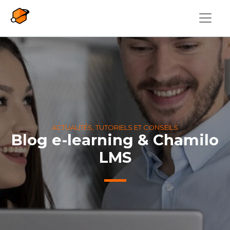
Aller au contenu principal
ACTUALITÉS, TUTORIELS ET CONSEILS
Blog e-learning & Chamilo
LMS