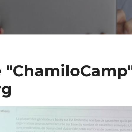
le "ChamiloCamp
rg