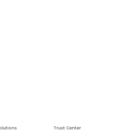
Foote
olutions
Trust Center