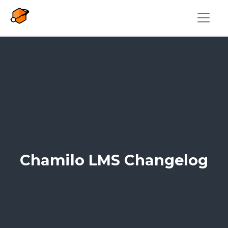
Aller au contenu principal
Chamilo LMS Changelog