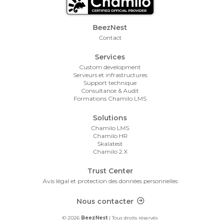
Footer Menu
BeezNest
Contact
Services
Custom development
Serveurs et infrastructures
Support technique
Consultance & Audit
Formations Chamilo LMS
Solutions
Chamilo LMS
Chamilo HR
Skalatest
Chamilo 2.X
Trust Center
Avis légal et protection des données personnelles
Footer Contact
Nous contacter
© 2026
BeezNest
| Tous droits réservés