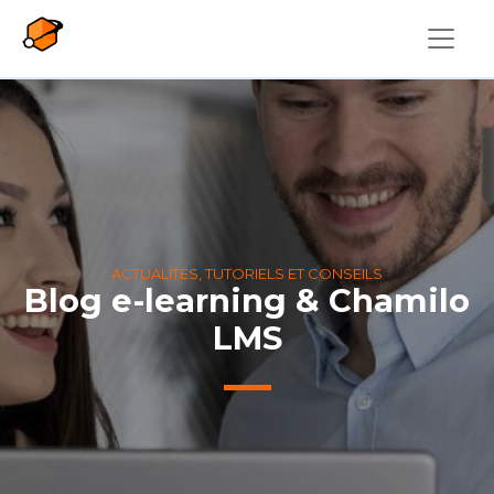
Aller au contenu principal
ACTUALITÉS, TUTORIELS ET CONSEILS
Blog e-learning & Chamilo
LMS