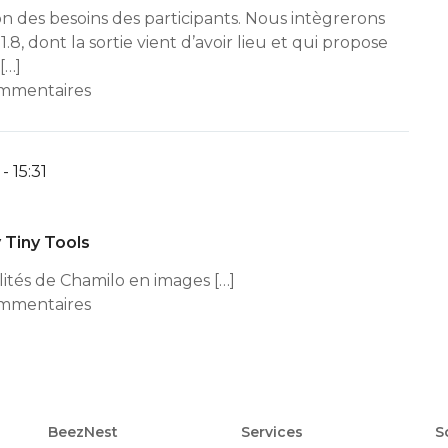
n des besoins des participants. Nous intègrerons
8, dont la sortie vient d’avoir lieu et qui propose
[…]
ommentaires
- 15:31
y Tiny Tools
alités de Chamilo en images […]
ommentaires
BeezNest
Services
S