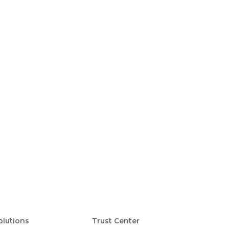
Foote
olutions
Trust Center