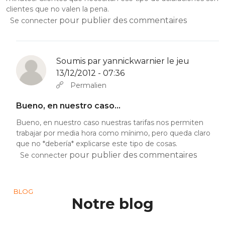
clientes que no valen la pena.
pour publier des commentaires
Se connecter
Soumis par
yannickwarnier
le jeu
13/12/2012 - 07:36
En réponse à
Nosotros cobramos por horas,…
par
Aldo (non v
Permalien
Bueno, en nuestro caso…
Bueno, en nuestro caso nuestras tarifas nos permiten
trabajar por media hora como mínimo, pero queda claro
que no *debería* explicarse este tipo de cosas.
pour publier des commentaires
Se connecter
BLOG
Notre blog