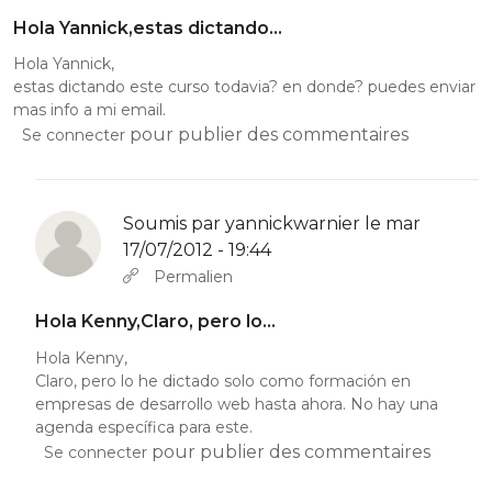
Hola Yannick,estas dictando…
Hola Yannick,
estas dictando este curso todavia? en donde? puedes enviar
mas info a mi email.
pour publier des commentaires
Se connecter
Soumis par
yannickwarnier
le mar
17/07/2012 - 19:44
En réponse à
Hola Yannick,estas dictando…
par
Kenny Rodas 
Permalien
Hola Kenny,Claro, pero lo…
Hola Kenny,
Claro, pero lo he dictado solo como formación en
empresas de desarrollo web hasta ahora. No hay una
agenda específica para este.
pour publier des commentaires
Se connecter