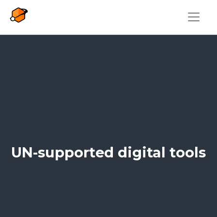
Aller au contenu principal
UN-supported digital tools