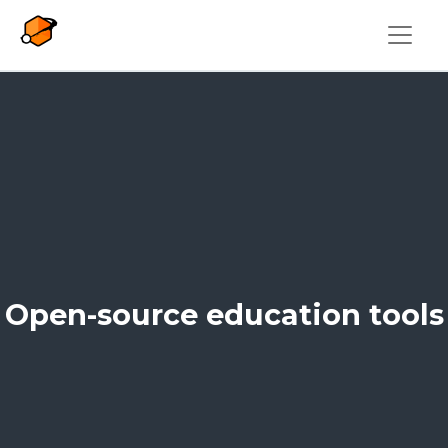
Aller au contenu principal
Open-source education tools