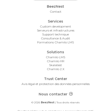
Footer Menu
BeezNest
Contact
Services
Custom development
Serveurs et infrastructures
Support technique
Consultance & Audit
Formations Chamilo LMS
Solutions
Chamilo LMS
Chamilo HR
Skalatest
Chamilo 2.X
Trust Center
Avis légal et protection des données personnelles
Footer Contact
Nous contacter
© 2026
BeezNest
| Tous droits réservés