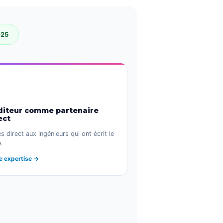
025
diteur comme partenaire
ect
s direct aux ingénieurs qui ont écrit le
.
e expertise →