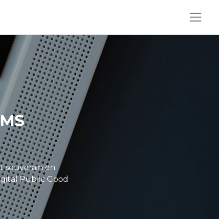
LMS
souverain en
gital Public Good