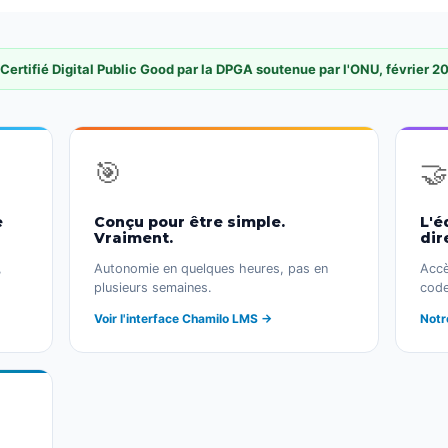
 Certifié Digital Public Good par la DPGA soutenue par l'ONU, février 2
🎯
🤝
e
Conçu pour être simple.
L'é
Vraiment.
dir
,
Autonomie en quelques heures, pas en
Accè
plusieurs semaines.
code
Voir l'interface Chamilo LMS →
Notr