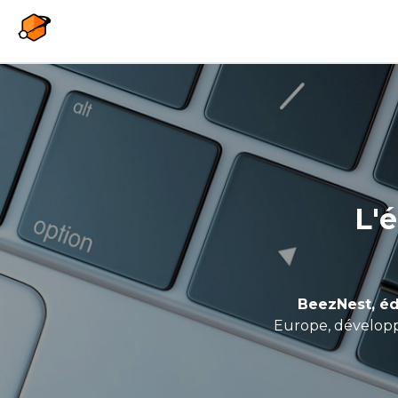
Aller au contenu principal
L'
BeezNest, éd
Europe, développ