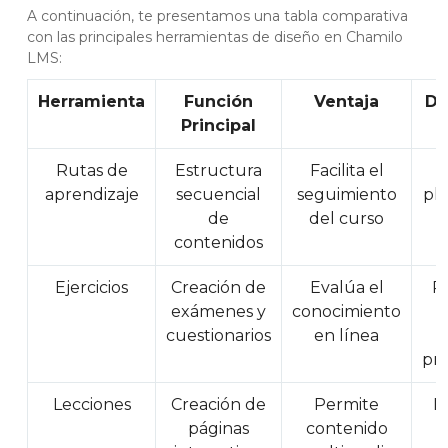
A continuación, te presentamos una tabla comparativa
con las principales herramientas de diseño en Chamilo
LMS:
Herramienta
Función
Ventaja
De
Principal
Rutas de
Estructura
Facilita el
R
aprendizaje
secuencial
seguimiento
pla
de
del curso
contenidos
Ejercicios
Creación de
Evalúa el
P
exámenes y
conocimiento
c
cuestionarios
en línea
pri
Lecciones
Creación de
Permite
L
páginas
contenido