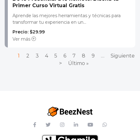
Primer Curso Virtual Gratis
Aprende las mejores herramientas y técnicas para
transformar tu experiencia en un...
Precio: $29.99
Ver más
Paginación
Página actual
Page
Page
Page
Page
Page
Page
Page
Page
Siguiente p
1
2
3
4
5
6
7
8
9
…
Siguiente
Última página
>
Último »