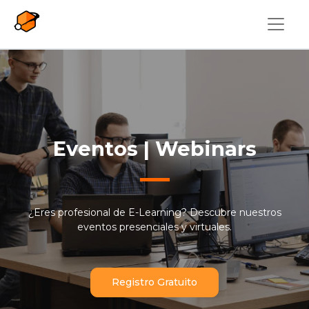
Pasar al contenido principal
Eventos | Webinars
¿Eres profesional de E-Learning? Descubre nuestros
eventos presenciales y virtuales.
Registro Gratuito