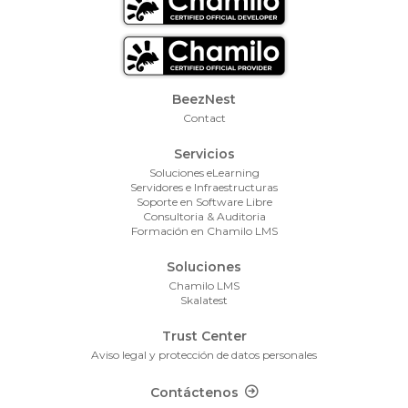
Footer Menu
BeezNest
Contact
Servicios
Soluciones eLearning
Servidores e Infraestructuras
Soporte en Software Libre
Consultoria & Auditoria
Formación en Chamilo LMS
Soluciones
Chamilo LMS
Skalatest
Trust Center
Aviso legal y protección de datos personales
Footer Contact
Contáctenos