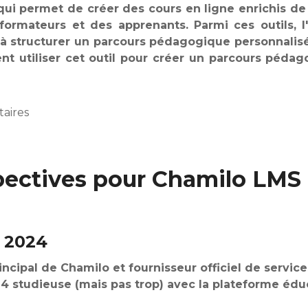
ui permet de créer des cours en ligne enrichis de
ormateurs et des apprenants. Parmi ces outils, l'
é à structurer un parcours pédagogique personnalis
ent utiliser cet outil pour créer un parcours péda
aires
gogique de manière simple et rapide sur Chamilo ?
spectives pour Chamilo LMS
 2024
incipal de Chamilo et fournisseur officiel de servic
4 studieuse (mais pas trop) avec la plateforme édu