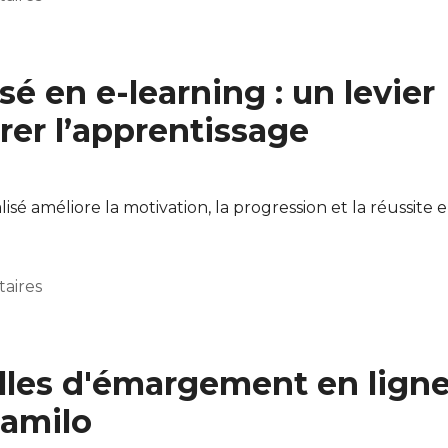
ce du projet Chamilo à BeezNest
é en e-learning : un levier
rer l’apprentissage
améliore la motivation, la progression et la réussite e
aires
evier puissant pour améliorer l’apprentissage
illes d'émargement en lign
hamilo