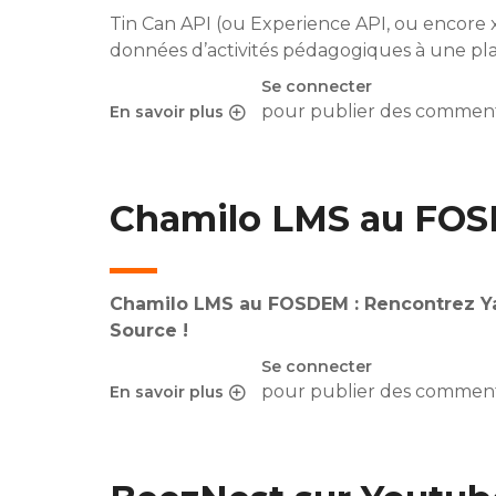
Tin Can API
(ou Experience API, ou encore xA
données d’activités pédagogiques à une p
Se connecter
pour publier des comment
En savoir plus
sur En quoi l’adoption de xAPI par Chamilo est 
Chamilo LMS au FO
Chamilo LMS au FOSDEM : Rencontrez Ya
Source !
Se connecter
pour publier des comment
En savoir plus
sur Chamilo LMS au FOSDEM 2025