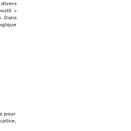
 divers
outil «
é. Dans
gogique
es pour
cative,