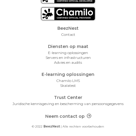
Footer Menu
BeezNest
Contact
Diensten op maat
E-learning oplossingen
Servers en infrastructuren
Advies en audits
E-learning oplossingen
Chamilo LMS
Skalatest
Trust Center
Juridische kennisgeving en bescherming van persoonsgegevens
Footer Contact
Neem contact op
© 2022
BeezNest
| Alle rechten voorbehouden