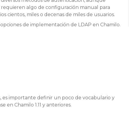
a diversos métodos de autenticación, aunque
y requieren algo de configuración manual para
ios cientos, miles o decenas de miles de usuarios.
tas opciones de implementación de LDAP en Chamilo.
, es importante definir un poco de vocabulario y
en Chamilo 1.11 y anteriores.