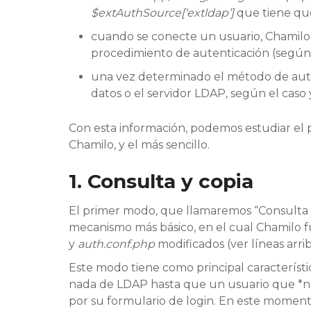
$extAuthSource[‘extldap’]
que tiene qu
cuando se conecte un usuario, Chamil
procedimiento de autenticación (según
una vez determinado el método de aute
datos o el servidor LDAP, según el caso 
Con esta información, podemos estudiar e
Chamilo, y el más sencillo.
1. Consulta y copia
El primer modo, que llamaremos “Consulta 
mecanismo más básico, en el cual Chamilo
y
auth.conf.php
modificados (ver líneas arrib
Este modo tiene como principal característ
nada de LDAP hasta que un usuario que *no
por su formulario de login. En este momento