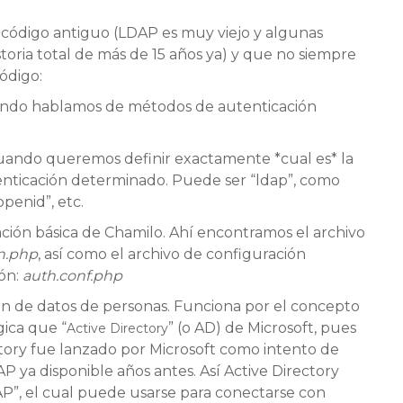
código antiguo (LDAP es muy viejo y algunas
toria total de más de 15 años ya) y que no siempre
ódigo:
cuando hablamos de métodos de autenticación
cuando queremos definir exactamente *cual es* la
enticación determinado. Puede ser “ldap”, como
openid”, etc.
ración básica de Chamilo. Ahí encontramos el archivo
n.php
, así como el archivo de configuración
ón:
auth.conf.php
n de datos de personas. Funciona por el concepto
gica que “
” (o AD) de Microsoft, pues
Active Directory
rectory fue lanzado por Microsoft como intento de
P ya disponible años antes. Así Active Directory
P”, el cual puede usarse para conectarse con