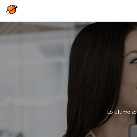
Pasar al contenido principal
Lo último so