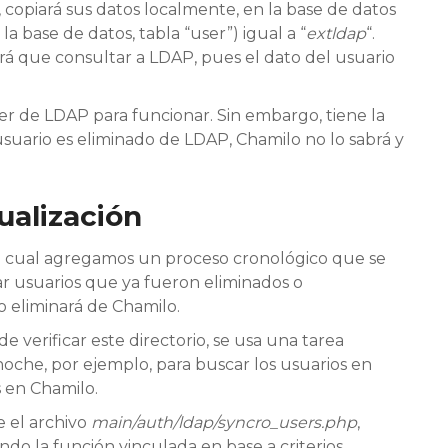
, copiará sus datos localmente, en la base de datos
la base de datos, tabla “user”) igual a “
extldap
“.
rá que consultar a LDAP, pues el dato del usuario
r de LDAP para funcionar. Sin embargo, tiene la
usuario es eliminado de LDAP, Chamilo no lo sabrá y
tualización
 el cual agregamos un proceso cronológico que se
ar usuarios que ya fueron eliminados o
 o eliminará de Chamilo.
e verificar este directorio, se usa una tarea
oche, por ejemplo, para buscar los usuarios en
 en Chamilo.
e el archivo
main/auth/ldap/syncro_users.php
,
o la función vinculada en base a criterios