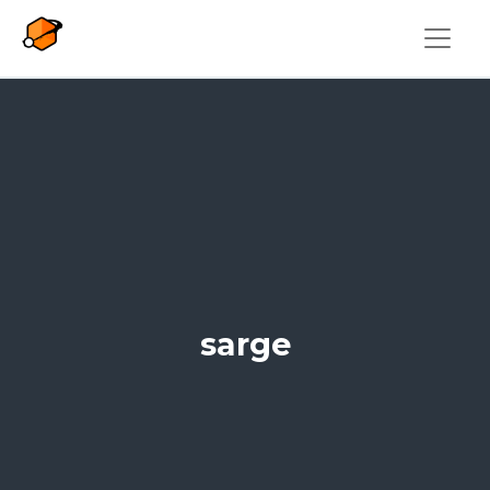
Overslaan en naar de inhoud gaan
sarge