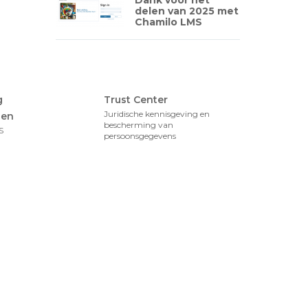
Dank voor het
delen van 2025 met
Chamilo LMS
Foote
g
Trust Center
Juridische kennisgeving en
gen
bescherming van
S
persoonsgegevens