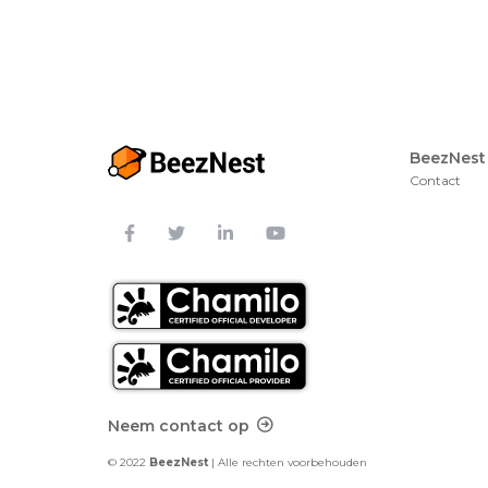
BeezNest
Contact
Footer Contact
Neem contact op
© 2022
BeezNest
| Alle rechten voorbehouden