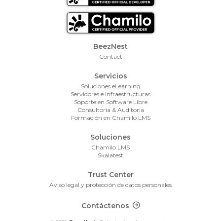
Footer Menu
BeezNest
Contact
Servicios
Soluciones eLearning
Servidores e Infraestructuras
Soporte en Software Libre
Consultoria & Auditoria
Formación en Chamilo LMS
Soluciones
Chamilo LMS
Skalatest
Trust Center
Aviso legal y protección de datos personales
Footer Contact
Contáctenos