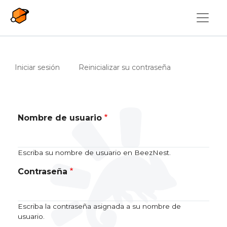
Pasar al contenido principal
Solapas principales
(solapa activa)
Iniciar sesión
Reinicializar su contraseña
Nombre de usuario
Escriba su nombre de usuario en BeezNest.
Contraseña
Escriba la contraseña asignada a su nombre de
usuario.