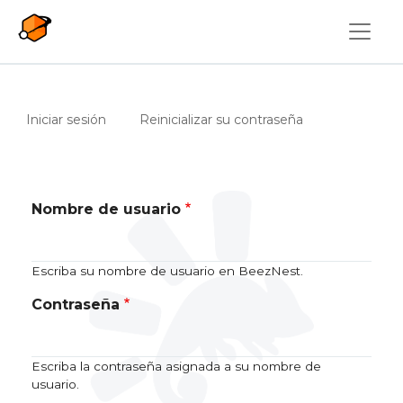
Pasar al contenido principal
Solapas principales
(solapa activa)
Iniciar sesión
Reinicializar su contraseña
Nombre de usuario
Escriba su nombre de usuario en BeezNest.
Contraseña
Escriba la contraseña asignada a su nombre de
usuario.