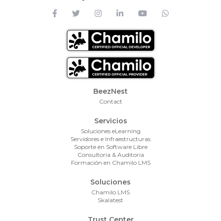
Footer Menu
BeezNest
Contact
Servicios
Soluciones eLearning
Servidores e Infraestructuras
Soporte en Software Libre
Consultoria & Auditoria
Formación en Chamilo LMS
Soluciones
Chamilo LMS
Skalatest
Trust Center