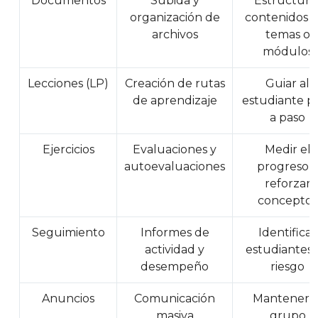
Documentos
Subida y
Estructura
organización de
contenidos 
archivos
temas o
módulos
Lecciones (LP)
Creación de rutas
Guiar al
de aprendizaje
estudiante p
a paso
Ejercicios
Evaluaciones y
Medir el
autoevaluaciones
progreso y
reforzar
conceptos
Seguimiento
Informes de
Identificar
actividad y
estudiantes 
desempeño
riesgo
Anuncios
Comunicación
Mantener a
masiva
grupo