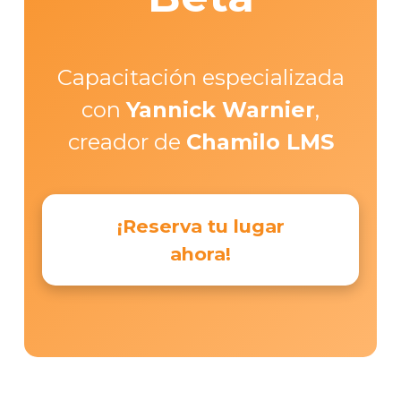
Capacitación especializada
con
Yannick Warnier
,
creador de
Chamilo LMS
¡Reserva tu lugar
ahora!