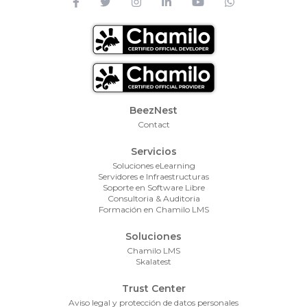
Footer Menu
BeezNest
Contact
Servicios
Soluciones eLearning
Servidores e Infraestructuras
Soporte en Software Libre
Consultoria & Auditoria
Formación en Chamilo LMS
Soluciones
Chamilo LMS
Skalatest
Trust Center
Aviso legal y protección de datos personales