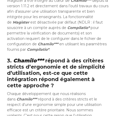
Magister a été intégré au cœur de
Chamilo***
depuis la
version 1.11.2 et directement dans l’outil travaux du cours
afin d’assurer une utilisation transparente et bien
intégrée pour les enseignants. La fonctionnalité
de
Magister
est désactivée par défaut (NDLR : il faut
souscrire à un compte auprès de
Compilatio*
pour
permettre la vérification de documents) et son
activation requiert de le configurer dans le fichier de
configuration de
Chamilo***
en utilisant les paramètres
fournis par
Compilatio*
.
3.
Chamilo***
répond à des critères
stricts d’ergonomie et de simplicité
d’utilisation, est-ce que cette
intégration répond également à
cette approche ?
Chaque développement que nous réalisons
dans
Chamilo***
répond à des critères stricts et le
respect d’une ergonomie simple pour une utilisation
efficace est un critère prioritaire. Nous sommes
vigilants. C’est pour cette raison que l’utilisation