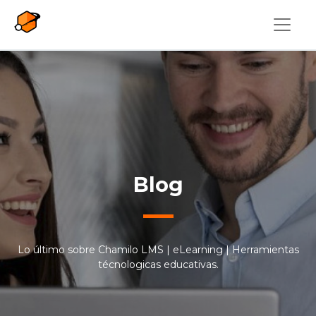
Pasar al contenido principal
Blog
Lo último sobre Chamilo LMS | eLearning | Herramientas
técnologicas educativas.