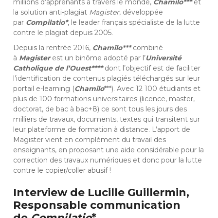
millions d’apprenants à travers le monde,
Chamilo***
et
la solution anti-plagiat
Magister
,
développée
par
Compilatio*
, le leader français spécialiste de la lutte
contre le plagiat depuis 2005.
Depuis la rentrée 2016,
Chamilo***
combiné
à
Magister
est un binôme adopté par l’
Université
Catholique de l’Ouest****
dont l’objectif est de faciliter
l’identification de contenus plagiés téléchargés sur leur
portail e-learning (
Chamilo
***). Avec 12 100 étudiants et
plus de 100 formations universitaires (licence, master,
doctorat, de bac à bac+8) ce sont tous les jours des
milliers de travaux, documents, textes qui transitent sur
leur plateforme de formation à distance. L’apport de
Magister vient en complément du travail des
enseignants, en proposant une aide considérable pour la
correction des travaux numériques et donc pour la lutte
contre le copier/coller abusif !
Interview de Lucille Guillermin,
Responsable communication
de
Compilatio
*