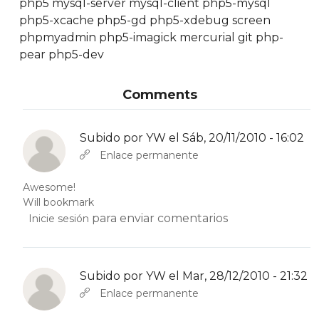
php5 mysql-server mysql-client php5-mysql
php5-xcache php5-gd php5-xdebug screen
phpmyadmin php5-imagick mercurial git php-
pear php5-dev
Comments
Subido por
YW
el Sáb, 20/11/2010 - 16:02
En respuesta a
Abbas molior tincidunt…
por
YW
Enlace permanente
Awesome!
Will bookmark
para enviar comentarios
Inicie sesión
Subido por
YW
el Mar, 28/12/2010 - 21:32
En respuesta a
Abbas molior tincidunt…
por
YW
Enlace permanente