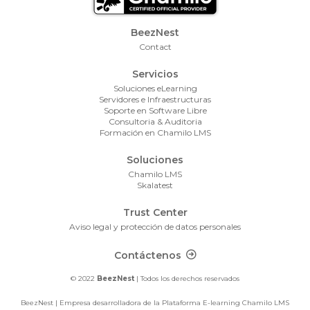
Footer Menu
BeezNest
Contact
Servicios
Soluciones eLearning
Servidores e Infraestructuras
Soporte en Software Libre
Consultoria & Auditoria
Formación en Chamilo LMS
Soluciones
Chamilo LMS
Skalatest
Trust Center
Aviso legal y protección de datos personales
Footer Contact
Contáctenos
© 2022
BeezNest
| Todos los derechos reservados
BeezNest | Empresa desarrolladora de la Plataforma E-learning Chamilo LMS