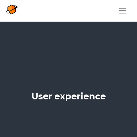
Pasar al contenido principal
User experience