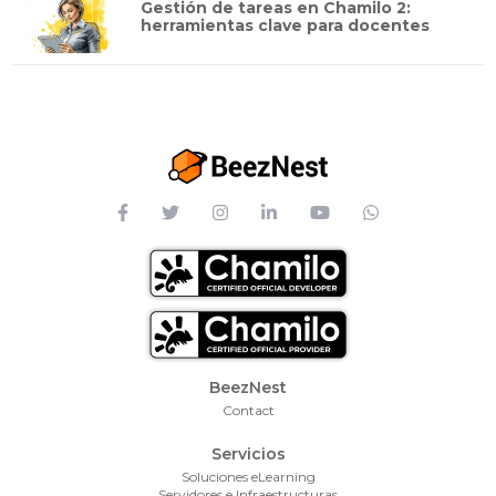
Gestión de tareas en Chamilo 2:
herramientas clave para docentes
Footer Menu
BeezNest
Contact
Servicios
Soluciones eLearning
Servidores e Infraestructuras