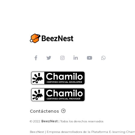
Footer Contact
Contáctenos
© 2022
BeezNest
| Todos los derechos reservados
BeezNest | Empresa desarrolladora de la Plataforma E-learning Cha