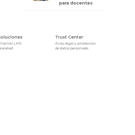
para docentes
Foote
Soluciones
Trust Center
Chamilo LMS
Aviso legal y protección
kalatest
de datos personales