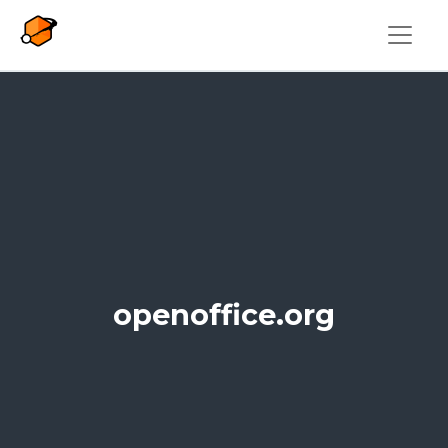
Pasar al contenido principal
openoffice.org