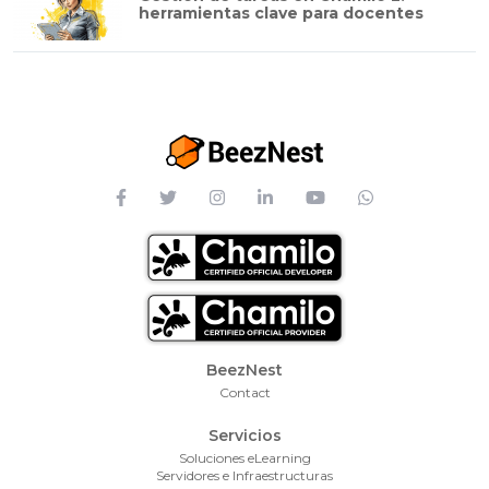
herramientas clave para docentes
Footer Menu
BeezNest
Contact
Servicios
Soluciones eLearning
Servidores e Infraestructuras