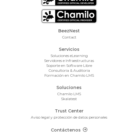
Footer Menu
BeezNest
Contact
Servicios
Soluciones eLearning
Servidores e Infraestructuras
Soporte en Software Libre
Consultoria & Auditoria
Formación en Chamilo LMS
Soluciones
Chamilo LMS
Skalatest
Trust Center
Aviso legal y protección de datos personales
Footer Contact
Contáctenos