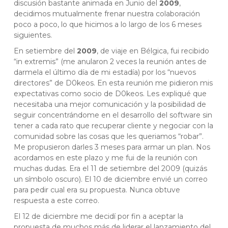
discusión bastante animada en Junio del
2009
,
decidimos mutualmente frenar nuestra colaboración
poco a poco, lo que hicimos a lo largo de los 6 meses
siguientes.
En setiembre del
2009
, de viaje en Bélgica, fui recibido
“in extremis” (me anularon 2 veces la reunión antes de
darmela el último día de mi estadía) por los “nuevos
directores” de D0keos. En esta reunión me pidieron mis
expectativas como socio de D0keos. Les expliqué que
necesitaba una mejor comunicación y la posibilidad de
seguir concentrándome en el desarrollo del software sin
tener a cada rato que recuperar cliente y negociar con la
comunidad sobre las cosas que les queriamos “robar”.
Me propusieron darles 3 meses para armar un plan. Nos
acordamos en este plazo y me fui de la reunión con
muchas dudas. Era el 11 de setiembre del 2009 (quizás
un símbolo oscuro). El 10 de diciembre envié un correo
para pedir cual era su propuesta. Nunca obtuve
respuesta a este correo.
El 12 de diciembre me decidí por fin a aceptar la
propuesta de muchos más de liderar el lanzamiento del