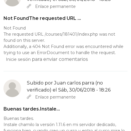
Enlace permanente
Not FoundThe requested URL …
Not Found
The requested URL /courses/181401/index.php was not
found on this server.
Additionally, a 404 Not Found error was encountered while
trying to use an ErrorDocument to handle the request.
para enviar comentarios
Inicie sesión
Subido por
Juan carlos parra (no
verificado)
el Sáb, 30/06/2018 - 18:26
Enlace permanente
Buenas tardes.Instale…
Buenas tardes.
Instale chamilo la versión 1.11.6 en mi servidor dedicado,
funciona bien, cuando creo un curso y entro al curso mire lo