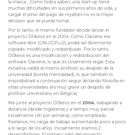
la marca… Como todos saben, una start-up tiene
muchas dificultades en sus primeros años de vida, y
cargar el peso del pago de royalties no es la mejor
decisión que se pueda tomar.
Por lo tanto, el mismo fundador decide lanzar el
proyecto D0keos en el 2004. Como Claroline era
software libre (GNU/GPLv2), podía ser libremente
copiado, modificado y redistribuido. Por lo tanto,
D0keos es una modificación y redistribución del
software Claroline, lo que es totalmente legal. Esta
iniciativa valdrá al mismo profesor su despido de la
universidad (bonita mentalidad), lo que también lo
imposibilitará a continuación seguir dictando filosofía en
otras universidades (es muy grave un despido de
profesor universitario en Bélgica).
Me junte al proyecto D0keos en el
2004
, trabajando a
distancia (desde Inglaterra) y a tiempo muy parcial
inicialmente (4h por semana), como empleado
freelance, mi carga de trabajo aumentando poco a poco
a lo largo de los años. Inicialmente eramos 2
desarrolladores. El primero salió del proyecto,