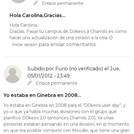
En respuesta a
Hola Yannick, de casualidad…
por
caroargenti
Enlace permanente
Hola Carolina,Gracias…
Hola Carolina,
Gracias. Pasar tu campus de Dokeos a Chamilo es como
hacer una actualización de una versión a la otra 🙂
para enviar comentarios
Inicie sesión
Subido por
Furio (no verificado)
el Jue,
05/01/2012 - 23:49
Enlace permanente
Yo estaba en Ginebra en 2008…
Yo estaba en Ginebra en 2008 para el “D0keos user day”, y
yo vi que ya había muchas divisiones con el grupo que
planificó D0keos 2.0 (entonces Chamilo 2.0). Ya otras
personas estaban pensando en una división, en el momento
en que era posible competir con Moodle, que tiene una gran