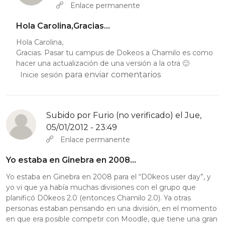
En respuesta a
Hola Yannick, de casualidad…
por
caroargenti
Enlace permanente
Hola Carolina,Gracias…
Hola Carolina,
Gracias. Pasar tu campus de Dokeos a Chamilo es como
hacer una actualización de una versión a la otra 🙂
para enviar comentarios
Inicie sesión
Subido por
Furio (no verificado)
el Jue,
05/01/2012 - 23:49
Enlace permanente
Yo estaba en Ginebra en 2008…
Yo estaba en Ginebra en 2008 para el “D0keos user day”, y
yo vi que ya había muchas divisiones con el grupo que
planificó D0keos 2.0 (entonces Chamilo 2.0). Ya otras
personas estaban pensando en una división, en el momento
en que era posible competir con Moodle, que tiene una gran