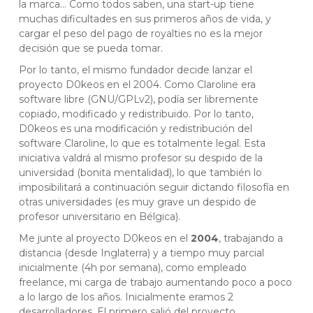
la marca… Como todos saben, una start-up tiene
muchas dificultades en sus primeros años de vida, y
cargar el peso del pago de royalties no es la mejor
decisión que se pueda tomar.
Por lo tanto, el mismo fundador decide lanzar el
proyecto D0keos en el 2004. Como Claroline era
software libre (GNU/GPLv2), podía ser libremente
copiado, modificado y redistribuido. Por lo tanto,
D0keos es una modificación y redistribución del
software Claroline, lo que es totalmente legal. Esta
iniciativa valdrá al mismo profesor su despido de la
universidad (bonita mentalidad), lo que también lo
imposibilitará a continuación seguir dictando filosofía en
otras universidades (es muy grave un despido de
profesor universitario en Bélgica).
Me junte al proyecto D0keos en el
2004
, trabajando a
distancia (desde Inglaterra) y a tiempo muy parcial
inicialmente (4h por semana), como empleado
freelance, mi carga de trabajo aumentando poco a poco
a lo largo de los años. Inicialmente eramos 2
desarrolladores. El primero salió del proyecto,