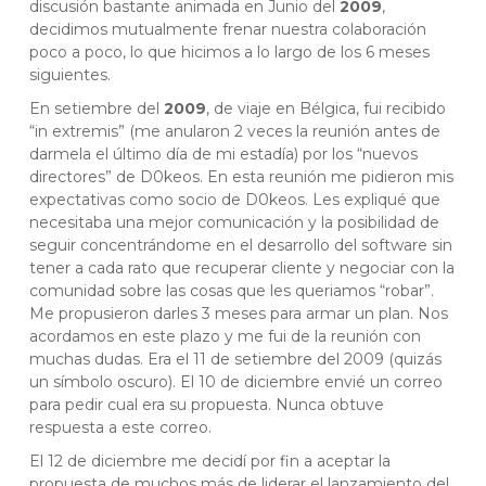
discusión bastante animada en Junio del
2009
,
decidimos mutualmente frenar nuestra colaboración
poco a poco, lo que hicimos a lo largo de los 6 meses
siguientes.
En setiembre del
2009
, de viaje en Bélgica, fui recibido
“in extremis” (me anularon 2 veces la reunión antes de
darmela el último día de mi estadía) por los “nuevos
directores” de D0keos. En esta reunión me pidieron mis
expectativas como socio de D0keos. Les expliqué que
necesitaba una mejor comunicación y la posibilidad de
seguir concentrándome en el desarrollo del software sin
tener a cada rato que recuperar cliente y negociar con la
comunidad sobre las cosas que les queriamos “robar”.
Me propusieron darles 3 meses para armar un plan. Nos
acordamos en este plazo y me fui de la reunión con
muchas dudas. Era el 11 de setiembre del 2009 (quizás
un símbolo oscuro). El 10 de diciembre envié un correo
para pedir cual era su propuesta. Nunca obtuve
respuesta a este correo.
El 12 de diciembre me decidí por fin a aceptar la
propuesta de muchos más de liderar el lanzamiento del