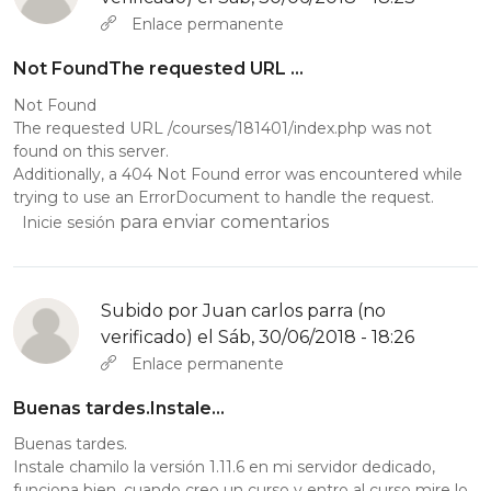
Enlace permanente
Not FoundThe requested URL …
Not Found
The requested URL /courses/181401/index.php was not
found on this server.
Additionally, a 404 Not Found error was encountered while
trying to use an ErrorDocument to handle the request.
para enviar comentarios
Inicie sesión
Subido por
Juan carlos parra (no
verificado)
el Sáb, 30/06/2018 - 18:26
Enlace permanente
Buenas tardes.Instale…
Buenas tardes.
Instale chamilo la versión 1.11.6 en mi servidor dedicado,
funciona bien, cuando creo un curso y entro al curso mire lo