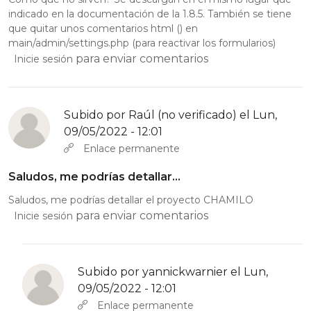
indicado en la documentación de la 1.8.5. También se tiene
que quitar unos comentarios html () en
main/admin/settings.php (para reactivar los formularios)
para enviar comentarios
Inicie sesión
Subido por
Raúl (no verificado)
el Lun,
09/05/2022 - 12:01
Enlace permanente
Saludos, me podrías detallar…
Saludos, me podrías detallar el proyecto CHAMILO
para enviar comentarios
Inicie sesión
Subido por
yannickwarnier
el Lun,
09/05/2022 - 12:01
En respuesta a
Saludos, me podrías detallar…
por
Raúl (no ve
Enlace permanente