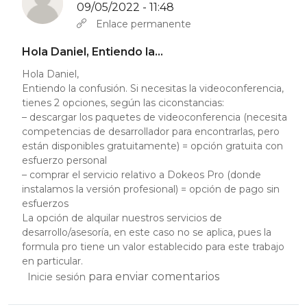
09/05/2022 - 11:48
En respuesta a
Hola: Yo también estoy un…
por
Daniel Pach
Enlace permanente
Hola Daniel, Entiendo la…
Hola Daniel,
Entiendo la confusión. Si necesitas la videoconferencia,
tienes 2 opciones, según las ciconstancias:
– descargar los paquetes de videoconferencia (necesita
competencias de desarrollador para encontrarlas, pero
están disponibles gratuitamente) = opción gratuita con
esfuerzo personal
– comprar el servicio relativo a Dokeos Pro (donde
instalamos la versión profesional) = opción de pago sin
esfuerzos
La opción de alquilar nuestros servicios de
desarrollo/asesoría, en este caso no se aplica, pues la
formula pro tiene un valor establecido para este trabajo
en particular.
para enviar comentarios
Inicie sesión