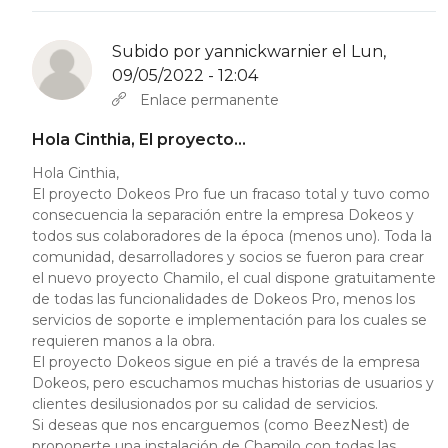
Subido por
yannickwarnier
el Lun,
09/05/2022 - 12:04
En respuesta a
y cuanto costaria el…
por
cinthia orellana (no
Enlace permanente
Hola Cinthia, El proyecto…
Hola Cinthia,
El proyecto Dokeos Pro fue un fracaso total y tuvo como
consecuencia la separación entre la empresa Dokeos y
todos sus colaboradores de la época (menos uno). Toda la
comunidad, desarrolladores y socios se fueron para crear
el nuevo proyecto Chamilo, el cual dispone gratuitamente
de todas las funcionalidades de Dokeos Pro, menos los
servicios de soporte e implementación para los cuales se
requieren manos a la obra.
El proyecto Dokeos sigue en pié a través de la empresa
Dokeos, pero escuchamos muchas historias de usuarios y
clientes desilusionados por su calidad de servicios.
Si deseas que nos encarguemos (como BeezNest) de
proponerte una instalación de Chamilo con todas las