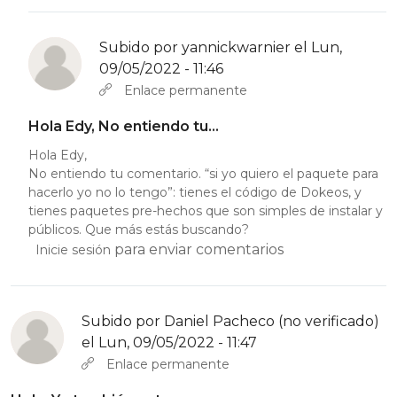
Subido por
yannickwarnier
el Lun,
09/05/2022 - 11:46
En respuesta a
Hola… me parece que valoren…
por
Edy Ruiz 
Enlace permanente
Hola Edy, No entiendo tu…
Hola Edy,
No entiendo tu comentario. “si yo quiero el paquete para
hacerlo yo no lo tengo”: tienes el código de Dokeos, y
tienes paquetes pre-hechos que son simples de instalar y
públicos. Que más estás buscando?
para enviar comentarios
Inicie sesión
Subido por
Daniel Pacheco (no verificado)
el Lun, 09/05/2022 - 11:47
Enlace permanente