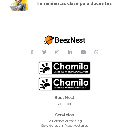
herramientas clave para docentes
Footer Menu
BeezNest
Contact
Servicios
Soluciones eLearning
Servidores e Infraestructuras