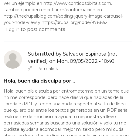
ver un ejemplo en
http://www.contidosdixitais.com
.
También pueden encotrar más información en
http://thedrupalblog.com/adding-jquery-image-carousel-
your-node-view
y
https://drupal.org/node/978852
to post comments
Log in
Submitted by
Salvador Espinosa (not
verified)
on Mon, 09/05/2022 - 10:40
Permalink
Hola, buen día disculpa por…
Hola, buen día disculpa por entrometerme en un tema que
no me corresponde, pero hace días vi que hablabas de la
librería ezPDF y tengo una duda respecto al salto de línea
que quiero dar entre los textos generados en un PDF sería
realmente de muchísima ayuda tu respuesta ya llevo
demasiadas semanas buscando una solución y solo tu me
pudiste ayudar a acomodar mejor mi texto pero mi duda
ahora son los saltos de línea ya que por lo visto no se hacen